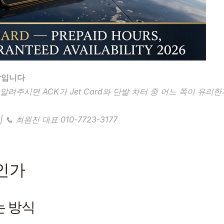
 답입니다
알려주시면 ACK가 Jet Card와 단발 차터 중 어느 쪽이 유리
m | 📞 최원진 대표 010-7723-3177
엇인가
는 방식