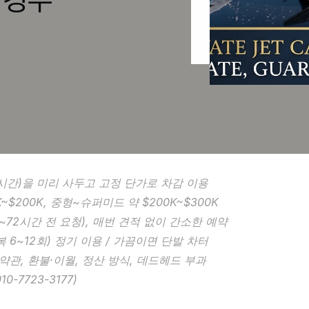
0·100시간)을 미리 사두고 고정 단가로 차감 이용
K~$200K, 중형~슈퍼미드 약 $200K~$300K
4~72시간 전 요청), 매번 견적 없이 간소한 예약
복 6~12회) 정기 이용 / 가끔이면 단발 차터
 약관, 환불·이월, 정산 방식, 데드헤드 부과
0-7723-3177)