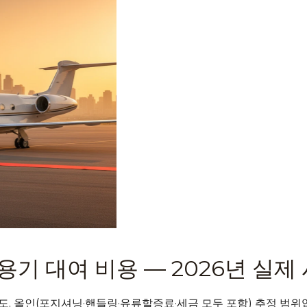
용기 대여 비용 — 2026년 실제
, 편도, 올인(포지셔닝·핸들링·유류할증료·세금 모두 포함) 추정 범위