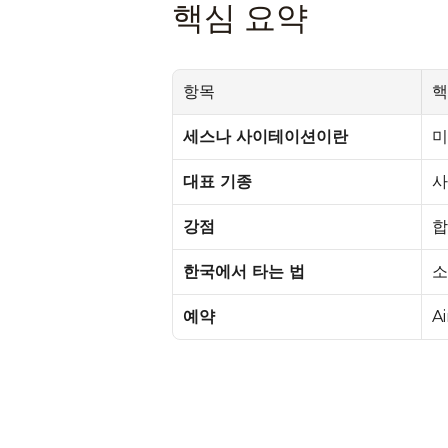
핵심 요약
항목
핵
세스나 사이테이션이란
미
대표 기종
사
강점
합
한국에서 타는 법
소
예약
A