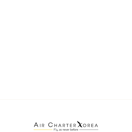
상급 의전 서비스(선택 부가 서비스).
📞 스티브 팀장 
010-3721-2853
  |  ✉️ 
service@bestturnaround.com
  |  
VIP 의
전 안내 보기
작성자
 · 최원진 — 전 대한항공 비즈니스젯 운
영담당 · 전 삼성전자 비즈니스젯 어카운트 담
당
프로필: 
LinkedIn
  |  
Air Charter Korea 회사 
페이지
발행일
 · 2026년 7월 4일