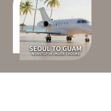
서울–괌·사이판 전용기 차
터 가이드: 붐비는 성수기
를 피해 가족과 논스톱으
로 (노선·기종·비용)